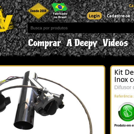
Ca
Login
Cadastre-se
Comprar
A Deepy
Vídeos
Kit De
Inox 
Difusor 
Referência