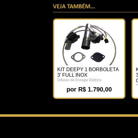
VEJA TAMBÉM...
KIT DEEPY 1 BORBOLETA
3’ FULL INOX
Difusor de Escape Elétrico
D
por R$ 1.790,00