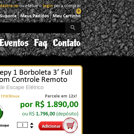
dastre-se
ou efetue o
login
para comprar
0
Suporte
Meus Pedidos
Meu Carrinho
Eventos
Faq
Contato
epy 1 Borboleta 3’ Full
com Controle Remoto
de Escape Elétrico
Parcele em 12x!
:
1Y3CRInox
por R$ 1.890,00
ou R$
1.796,00
(depósito)